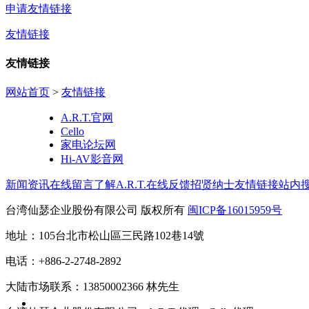
申请友情链接
友情链接
友情链接
网站首页
>
友情链接
A.R.T.官网
Cello
家电论坛网
Hi-AV影音网
新闻资讯
在线留言
了解A.R.T.
在线反馈
招贤纳士
友情链接
站内
台湾仙瑟企业股份有限公司 版权所有
闽ICP备16015959号
地址：105台北市松山區三民路102巷14號
电话：+886-2-2748-2892
大陆市场联系：13850002366 林先生